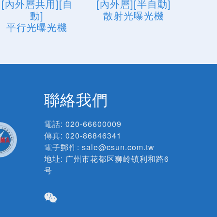
[內外層共用][自
[內外層][半自動]
動]
散射光曝光機
平行光曝光機
聯絡我們
電話:
020-66600009
傳真: 020-86846341
電子郵件:
sale@csun.com.tw
地址:
广州市花都区狮岭镇利和路6
号