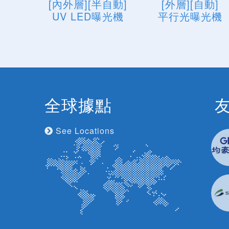
[內外層][半自動]
[外層][自動]
UV LED曝光機
平行光曝光機
全球據點
See Locations