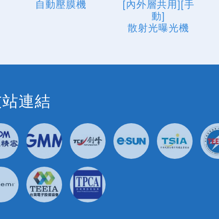
自動壓膜機
[內外層共用][手
動]
散射光曝光機
友站連結