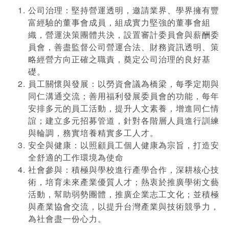
公司治理：堅持營運透明，邀請業界、學界擁有豐
富經驗的董事會成員，組成實力堅強的董事會組
織，營運決策團體共決，設置審計委員會與薪酬委
員會，善盡監督公司營運合法、財務資訊透明、策
略經營方向正確之職責，奠定公司治理的良好基
礎。
員工關懷與發展：以勞資會議為橋梁，每季定期與
同仁溝通交流；善用福利發展委員會的功能，每年
安排多元的員工活動，提升人文素養，增進同仁情
誼；建立多元招募管道，針對各階層人員進行訓練
與輪調，務實培養精實多工人才。
安全與健康：以照顧員工個人健康為宗旨，打造安
全舒適的工作環境為使命
社會參與：積極與學校進行產學合作，深耕核心技
術，培育未來產業優質人才；熱衷於推廣學術文藝
活動，幫助弱勢團體，推廣企業志工文化；並積極
與產業協會交流，以提升台灣產業與技術競爭力，
為社會盡一份心力。