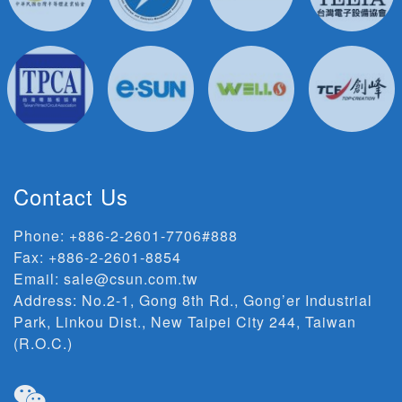
Contact Us
Phone:
+886-2-2601-7706#888
Fax: +886-2-2601-8854
Email:
sale@csun.com.tw
Address:
No.2-1, Gong 8th Rd., Gong’er Industrial
Park, Linkou Dist., New Taipei City 244, Taiwan
(R.O.C.)