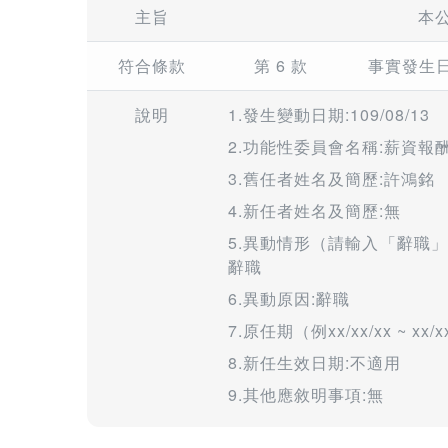
主旨
本
符合條款
第 6 款
事實發生
說明
1.發生變動日期:109/08/13
2.功能性委員會名稱:薪資報
3.舊任者姓名及簡歷:許鴻銘
4.新任者姓名及簡歷:無
5.異動情形（請輸入「辭職
辭職
6.異動原因:辭職
7.原任期（例xx/xx/xx ~ xx/xx
8.新任生效日期:不適用
9.其他應敘明事項:無