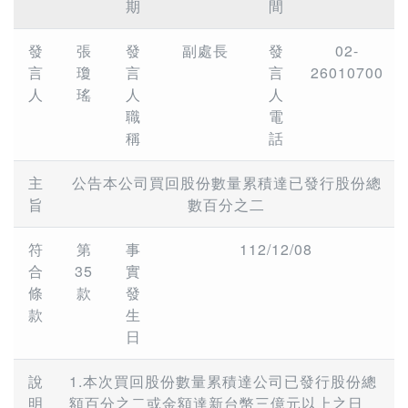
期
間
發
張
發
副處長
發
02-
言
瓊
言
言
26010700
人
瑤
人
人
職
電
稱
話
主
公告本公司買回股份數量累積達已發行股份總
旨
數百分之二
符
第
事
112/12/08
合
35
實
條
款
發
款
生
日
說
1.本次買回股份數量累積達公司已發行股份總
明
額百分之二或金額達新台幣三億元以上之日