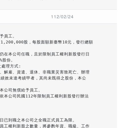
日
112/02/24
予員工。

1,200,000股，每股面額新臺幣10元，發行總額

年仍在本公司任職，且於限制員工權利新股發行日

%股份。

處理方式:

職、解雇、資遣、退休、非職業災害致死亡、辦理

績效未達考績甲者，其尚未既得之股份，本公

本公司無償給予員工。

依本公司民國112年限制員工權利新股發行辦法

當日已到職之本公司之全職正式員工為限。

制員工權利新股之數量，將參酌年資、職級、工作
