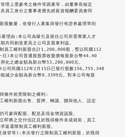
管理上需參考之條件等因素等，由董事長核定

具員工身分之董事者應先經薪資報酬委員會同

利新股數量，依發行人募集與發行有證券處理準則

必要理由:本公司為吸引及留任公司所需專業人才

期共同創造更高之公司及股東利益。

員工權利新股合計1,200,000股，暫以民國112

一日)本公司普通股股票收盤價每股新台幣44.40

之總金額為新台幣53,280,000元。

司民國112年2月15日已發行股數156,755,348

減少金額為新台幣0.3399元。對本公司每股



得條件前受限制之權利:

員工權利新股出售、質押、轉讓、贈與他人、設定

股仍可參與配股、配息及現金增資認股。

應立即將之交付信託且於既得條件未成就前，員工

求返還限制員工權利新股。

託保管等):本次發行之限制員工權利新股，於既得
