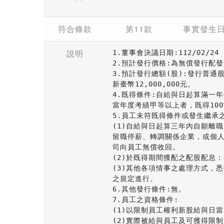
符合條款
第11款
事實發生
說明
1.董事會決議日期:112/02/24

2.預計發行價格:為無償發行配發
3.預計發行總額(股):發行普通股
新臺幣12,000,000元。

4.既得條件:自給與日起算滿一
當年度考績甲等以上者，既得100
5.員工未符既得條件或發生繼承之
(1)自給與日起算三年內自願離
留職停薪、轉調關係企業，或個人
司向員工無償收回。

(2)於既得期間獲配之配股配息：
(3)其他各項情事之處理方式，悉
之規定進行。

6.其他發行條件:無。

7.員工之資格條件:

(1)以限制員工權利新股給與日
(2)實際被給與員工及可獲得限