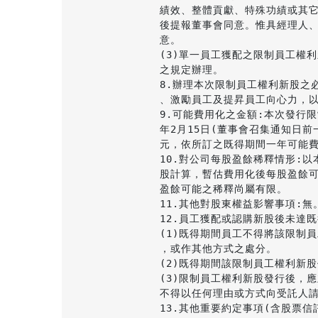
績效、整體貢獻、特殊功績或其它
後提報董事會同意。惟具經理人、
意。

(3)單一員工獲配之限制員工權
之規定辦理。

8.辦理本次限制員工權利新股之
、激勵員工及提昇員工向心力，以
9.可能費用化之金額:本次發行限制
年2月15日(董事會召集通知日前
元，依所訂之既得期間一年可能費用化
10.對公司每股盈餘稀釋情形:以本公
股計算，暫估費用化後每股盈餘可能
盈餘可能之稀釋尚屬有限。

11.其他對股東權益影響事項:無。
12.員工獲配或認購新股後未達既
(1)既得期間員工不得將該限制
，或作其他方式之處分。

(2)既得期間該限制員工權利新
(3)限制員工權利新股發行後，
不得以任何理由或方式向受託人請
13.其他重要約定事項(含股票信