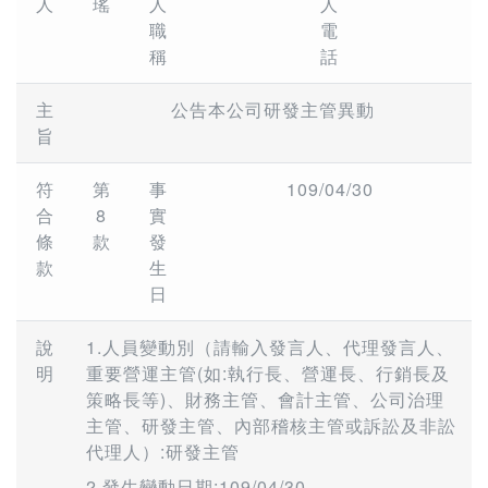
人
瑤
人
人
職
電
稱
話
主
公告本公司研發主管異動
旨
符
第
事
109/04/30
合
8
實
條
款
發
款
生
日
說
1.人員變動別（請輸入發言人、代理發言人、
明
重要營運主管(如:執行長、營運長、行銷長及
策略長等)、財務主管、會計主管、公司治理
主管、研發主管、內部稽核主管或訴訟及非訟
代理人）:研發主管
2.發生變動日期:109/04/30