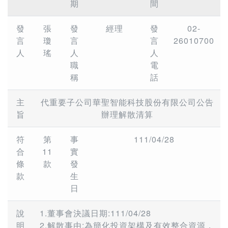
期
間
發
張
發
經理
發
02-
言
瓊
言
言
26010700
人
瑤
人
人
職
電
稱
話
主
代重要子公司華聖智能科技股份有限公司公告
旨
辦理解散清算
符
第
事
111/04/28
合
11
實
條
款
發
款
生
日
說
1.董事會決議日期:111/04/28
明
2.解散事由:為簡化投資架構及有效整合資源，