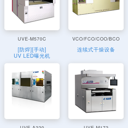
UVE-M570C
VCO/FCO/COO/BCO
[防焊][手动]
连续式干燥设备
UV LED曝光机
UVE-A220
UVE-M172